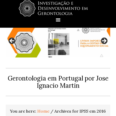
Skip
Skip
Skip
Skip
to
to
to
to
primary
main
primary
footer
navigation
content
sidebar
Gerontologia em Portugal por Jose
Ignacio Martin
You are here:
Home
/
Archives for IPSS em 2016