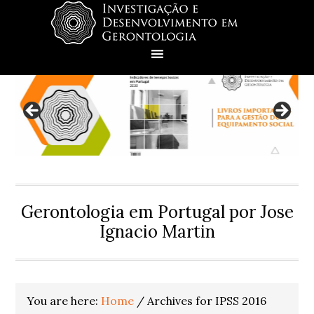
Skip
Skip
Skip
Skip
to
to
to
to
primary
main
primary
footer
navigation
content
sidebar
Gerontologia em Portugal por Jose
Ignacio Martin
You are here:
Home
/
Archives for IPSS 2016