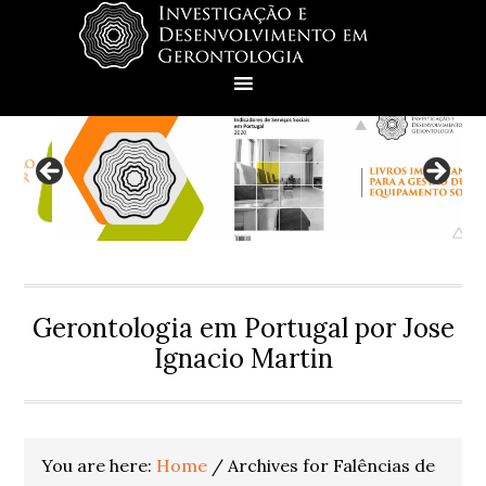
Skip
Skip
Skip
Skip
to
to
to
to
primary
main
primary
footer
navigation
content
sidebar
Gerontologia em Portugal por Jose
Ignacio Martin
You are here:
Home
/
Archives for Falências de