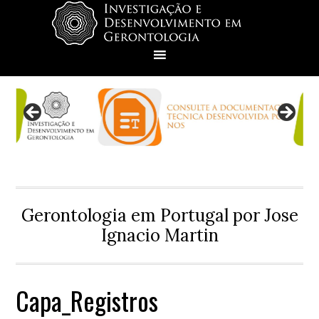
Skip
Skip
Skip
Skip
to
to
to
to
primary
main
primary
footer
navigation
content
sidebar
Gerontologia em Portugal por Jose
Ignacio Martin
Capa_Registros