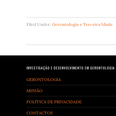
Filed Under:
Gerontologia e Terceira Idade
Footer
INVESTIGAÇÃO E DESENVOLVIMENTO EM GERONTOLOGIA
GERONTOLOGIA
MISSÃO
POLÍTICA DE PRIVACIDADE
CONTACTOS