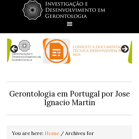
Skip
Skip
Skip
Skip
to
to
to
to
primary
main
primary
footer
navigation
content
sidebar
Gerontologia em Portugal por Jose
Ignacio Martin
You are here:
Home
/
Archives for