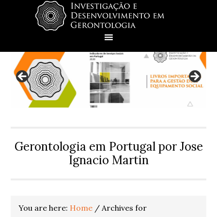
Skip
Skip
Skip
Skip
to
to
to
to
primary
main
primary
footer
navigation
content
sidebar
Gerontologia em Portugal por Jose
Ignacio Martin
You are here:
Home
/
Archives for