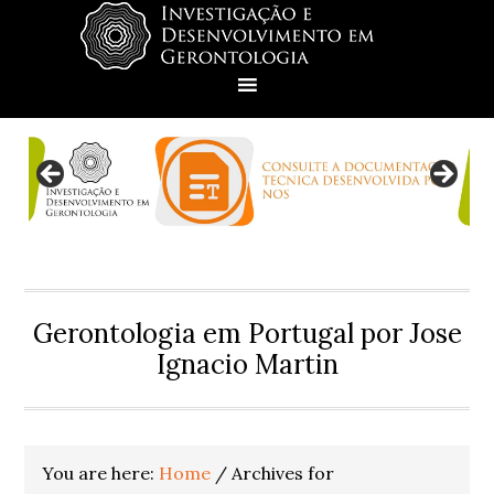
Skip
Skip
Skip
Skip
to
to
to
to
primary
main
primary
footer
navigation
content
sidebar
Gerontologia em Portugal por Jose
Ignacio Martin
You are here:
Home
/
Archives for