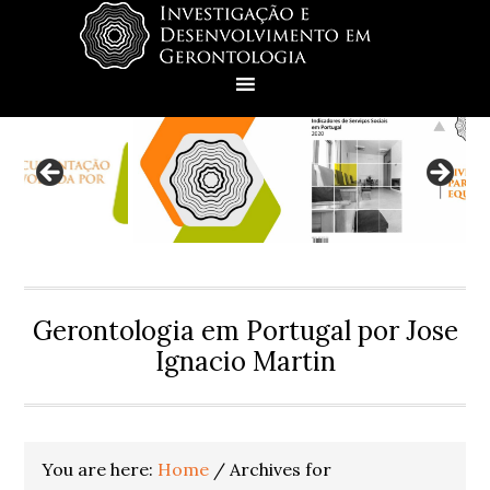
Skip
Skip
Skip
Skip
to
to
to
to
primary
main
primary
footer
navigation
content
sidebar
Gerontologia em Portugal por Jose
Ignacio Martin
You are here:
Home
/
Archives for