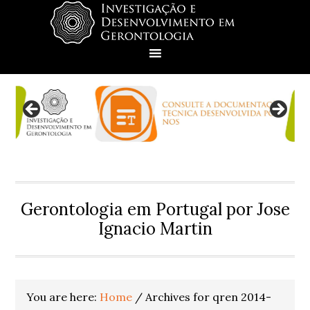
Skip
Skip
Skip
Skip
to
to
to
to
primary
main
primary
footer
navigation
content
sidebar
Gerontologia em Portugal por Jose
Ignacio Martin
You are here:
Home
/
Archives for qren 2014-