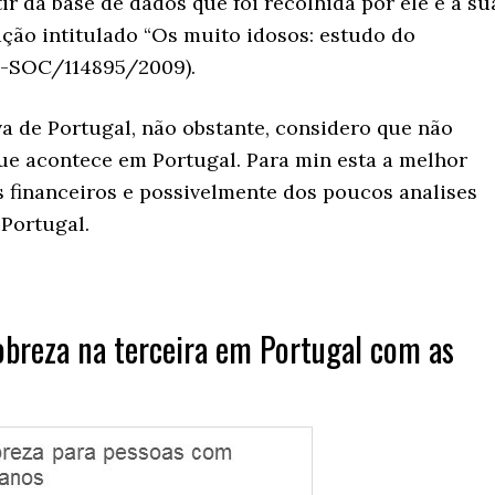
ir da base de dados que foi recolhida por ele e a su
ação intitulado “Os muito idosos: estudo do
-SOC/114895/2009).
va de Portugal, não obstante, considero que não
ue acontece em Portugal. Para min esta a melhor
s financeiros e possivelmente dos poucos analises
 Portugal.
obreza na terceira em Portugal com as