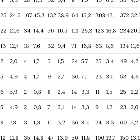
25
24,5
107
45,3
132
38,9
64
15,2
308
42,1
372
32,
22
21,6
34
14,4
56
16,5
111
26,3
123
16,8
234
20,
13
12,7
18
7,6
32
9,4
71
16,8
63
8,6
134
11,6
2
2,0
4
1,7
5
1,5
24
5,7
25
3,4
49
4,2
5
4,9
4
1,7
9
2,7
30
7,1
23
3,1
53
4,6
6
5,9
2
0,8
8
2,4
14
3,3
11
1,5
25
2,2
5
4,9
2
0,8
7
2,1
14
3,3
9
1,2
23
2,0
8
7,8
3
1,3
11
3,2
36
8,5
24
3,3
60
5,2
12
11,8
35
14,8
47
13,9
50
11,8
100
13,7
150
13,