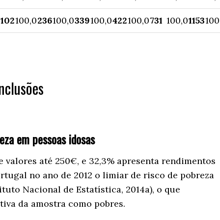
102
100,0
236
100,0
339
100,0
422
100,0
731
100,0
1153
100
onclusões
reza em pessoas idosas
e valores até 250€, e 32,3% apresenta rendimentos
rtugal no ano de 2012 o limiar de risco de pobreza
tuto Nacional de Estatística, 2014a), o que
ativa da amostra como pobres.