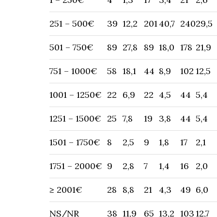
251 – 500€
39
12,2
201
40,7
240
29,5
501 – 750€
89
27,8
89
18,0
178
21,9
751 – 1000€
58
18,1
44
8,9
102
12,5
1001 – 1250€
22
6,9
22
4,5
44
5,4
1251 – 1500€
25
7,8
19
3,8
44
5,4
1501 – 1750€
8
2,5
9
1,8
17
2,1
1751 – 2000€
9
2,8
7
1,4
16
2,0
≥ 2001€
28
8,8
21
4,3
49
6,0
NS/NR
38
11,9
65
13,2
103
12,7