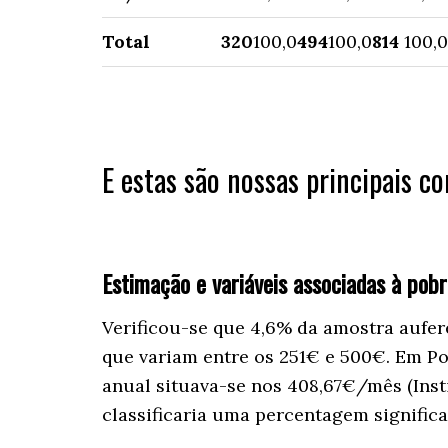
Total
320
100,0
494
100,0
814
100,0
E estas são nossas principais c
Estimação e variáveis associadas à pob
Verificou-se que 4,6% da amostra aufer
que variam entre os 251€ e 500€. Em Po
anual situava-se nos 408,67€/mês (Insti
classificaria uma percentagem signific