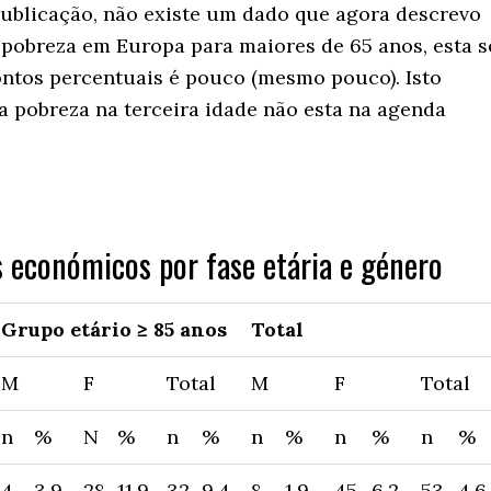
ublicação, não existe um dado que agora descrevo
 pobreza em Europa para maiores de 65 anos, esta s
ontos percentuais é pouco (mesmo pouco). Isto
a pobreza na terceira idade não esta na agenda
s económicos por fase etária e género
Grupo etário ≥ 85 anos
Total
M
F
Total
M
F
Total
n
%
N
%
n
%
n
%
n
%
n
%
4
3,9
28
11,9
32
9,4
8
1,9
45
6,2
53
4,6