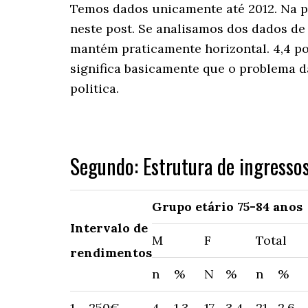
Temos dados unicamente até 2012. Na p
neste post. Se analisamos dos dados de
mantém praticamente horizontal. 4,4 p
significa basicamente que o problema d
politica.
Segundo: Estrutura de ingresso
Grupo etário 75-84 anos
Intervalo de
M
F
Total
rendimentos
n
%
N
%
n
%
1 – 250€
4
1,3
17
3,4
21
2,6