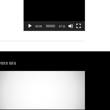
Player
00:00
07:11
VIDEO IDEG
Video
Player