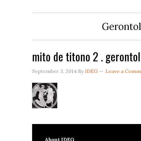
Gerontol
mito de titono 2 . geronto
September 3, 2014
By
IDEG
Leave a Comm
About
IDEG