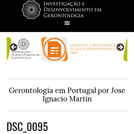
Skip
Skip
Skip
Skip
to
to
to
to
primary
main
primary
footer
navigation
content
sidebar
Gerontologia em Portugal por Jose
Ignacio Martin
DSC_0095