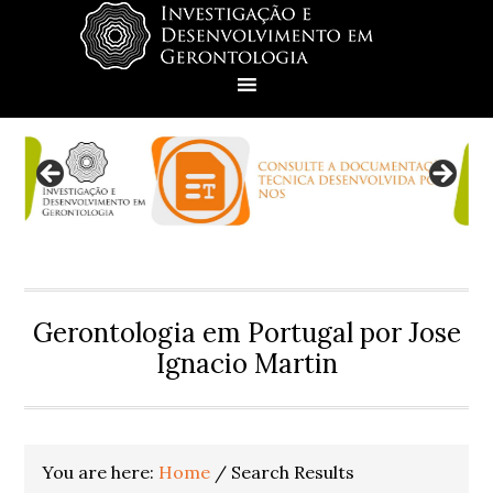
Skip
Skip
Skip
Skip
to
to
to
to
primary
main
primary
footer
navigation
content
sidebar
Gerontologia em Portugal por Jose
Ignacio Martin
You are here:
Home
/
Search Results