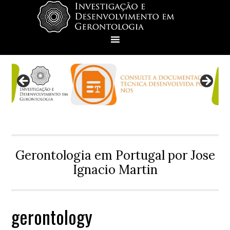
Skip
Skip
Skip
Skip
to
to
to
to
primary
main
primary
footer
navigation
content
sidebar
Gerontologia em Portugal por Jose
Ignacio Martin
gerontology