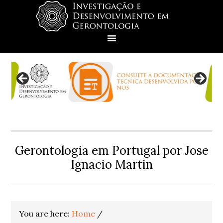
Skip
Skip
Skip
Skip
to
to
to
to
primary
main
primary
footer
navigation
content
sidebar
Gerontologia em Portugal por Jose
Ignacio Martin
You are here:
Home
/