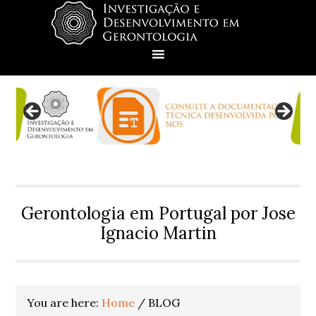
Skip
Skip
Skip
Skip
to
to
to
to
primary
main
primary
footer
navigation
content
sidebar
Gerontologia em Portugal por Jose
Ignacio Martin
You are here:
Home
/
BLOG