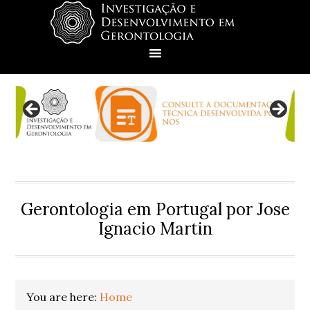
Skip
Skip
Skip
Skip
to
to
to
to
primary
main
primary
footer
navigation
content
sidebar
Gerontologia em Portugal por Jose
Ignacio Martin
You are here:
Home