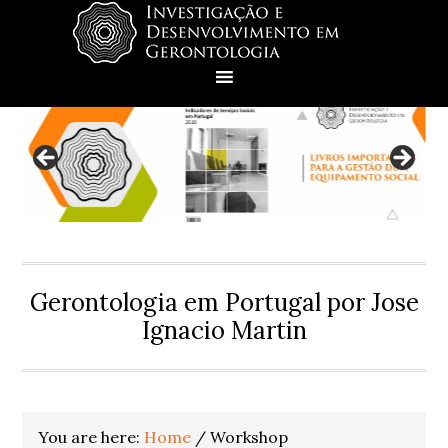
Skip
Skip
Skip
to
to
to
primary
main
footer
navigation
content
Gerontologia em Portugal por Jose
Ignacio Martin
You are here:
Home
/
Workshop