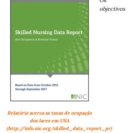
Os
objectivos
Relatório acerca as taxas de ocupação
dos lares em USA
(http://info.nic.org/skilled_data_report_pr)