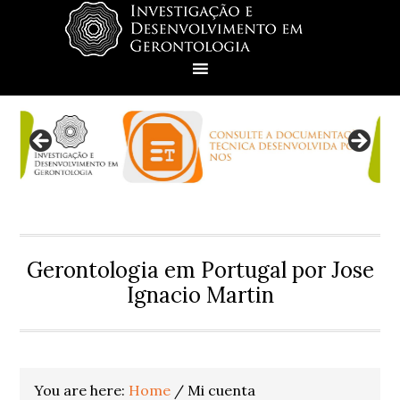
Skip
Skip
Skip
to
to
to
primary
main
footer
navigation
content
Gerontologia em Portugal por Jose
Ignacio Martin
You are here:
Home
/
Mi cuenta